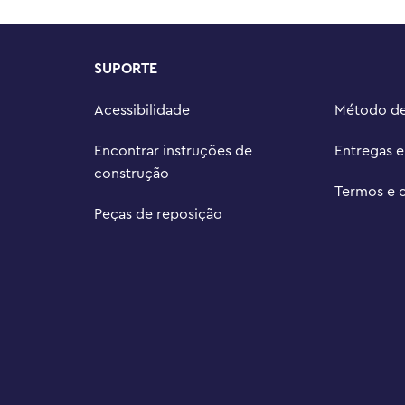
ivas com outros conjuntos (vendidos 
t Chapter, onde as crianças 
SUPORTE
juntos de construção LEGO® 
omentos de amizade, com muitas 
Acessibilidade
Método d
as

s de 8 cm de altura, 19 cm de 
Encontrar instruções de
Entregas 
essórios de teto
construção
Termos e 
Peças de reposição