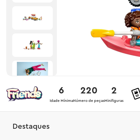
6
220
2
Idade Mínima
Número de peças
Minifiguras
Destaques