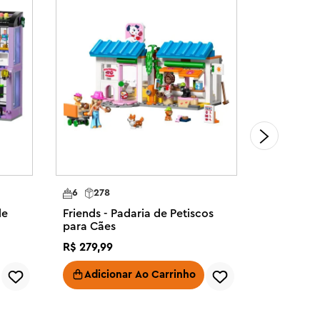
6
278
7
243
de
Friends - Padaria de Petiscos
Friends -
para Cães
R$
279
,
99
R$
279
,
99
Adicionar Ao Carrinho
Adici