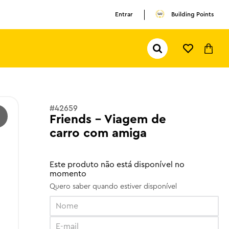
Entrar
Building Points
Pesquisar...
TERMOS MAIS BUSCADOS
1
º
olivia rodrigo
2
º
pokemon
#
42659
Friends - Viagem de
3
º
ferrari
carro com amiga
Este produto não está disponível no
momento
Quero saber quando estiver disponível