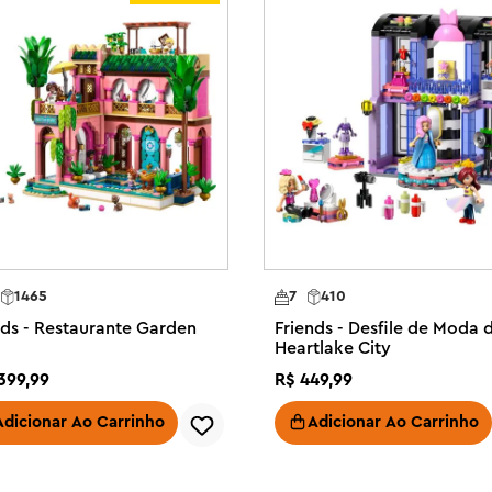
 podem ampliar e girar os modelos, 
o constroem.

de faz de conta – Este Carro de 
ou mais vem com 2 minibonecas, 
 conta

ruindo o veículo e, em seguida, 
ntura na estrada, incluindo o 
unto vem com minibonecas Liann e 
itas oportunidades de criar suas 
1465
7
410
nds - Restaurante Garden
Friends - Desfile de Moda 
iaque com remos, 2 capacetes e um 
Heartlake City
s e um cooler com lanches e um 
399
,
99
R$
449
,
99
 de conta – Este conjunto é uma 
Adicionar Ao Carrinho
Adicionar Ao Carrinho
incadeiras de faz de conta 
los LEGO®
