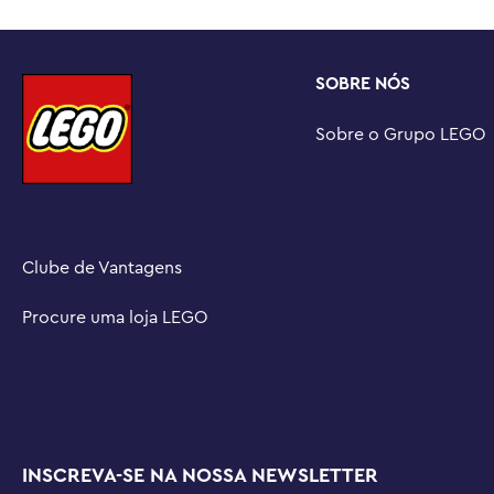
Show online – Inspire mais ideias de brincadeiras criat
separadamente) e o show online LEGO® Friends: The Nex
podem conhecer os personagens de Heartlake City

SOBRE NÓS
Vamos contar uma história de amizade – A linha de con
Friends permite que as crianças explorem diferentes m
Sobre o Grupo LEGO
oportunidades de criar suas próprias histórias imaginativ
Medidas – conjunto de 220 peças com carro medindo mai
comprimento e 6 cm de largura, incluindo reboque e ac
Clube de Vantagens
Procure uma loja LEGO
INSCREVA-SE NA NOSSA NEWSLETTER