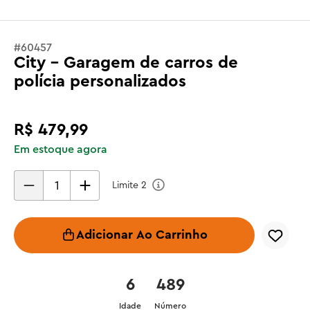
#
60457
City - Garagem de carros de
polícia personalizados
R$
479
,
99
Em estoque agora
Limite
2
Adicionar Ao Carrinho
6
489
Idade
Número