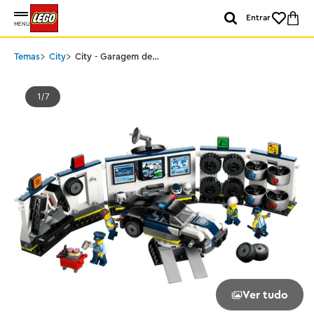
Entrar
MENU
Temas
City
City - Garagem de
carros de polícia
personalizados
1
7
Ver tudo