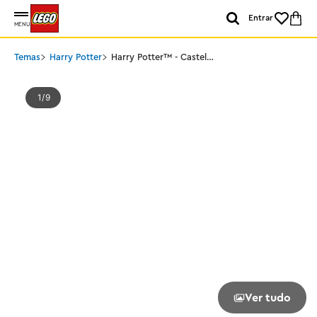
Entrar
MENU
Temas
Harry Potter
Harry Potter™ - Castelo
de Hogwarts™: Aula de
Herbologia
1
9
Ver tudo