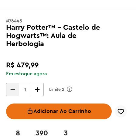
#
76445
Harry Potter™ - Castelo de
Hogwarts™: Aula de
Herbologia
R$
479
,
99
Em estoque agora
Limite
2
Adicionar Ao Carrinho
8
390
3