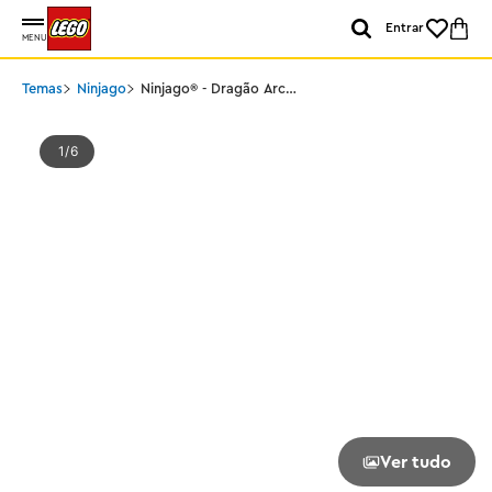
Entrar
MENU
Temas
Ninjago
Ninjago® - Dragão Arc
de Foco
1
6
Ver tudo