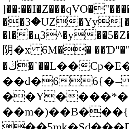
]��:��I�Z���qVO�"���
��ؚ3�UZ�Yy[��Yj
�l��ц3^
�y��5�Z
阴�x 6M�� ��Ɗ"�
�ڬ�`��L��Cp�E�Y�^���
��d�66{�
��Y����*�
��m�)��B���{
��5mk�Sd��