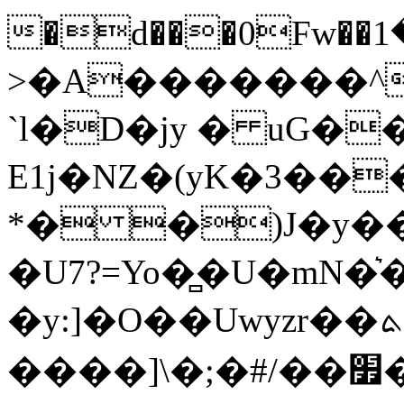
�d���0Fw��څ���1����x�^�I)�r-
>�A�������^
`l�D�jy � uG�
E1j�NZ�(yK�3��
*� �)J�y��c�ͯ��
�U7?=Yo�̻�U�mN�
�y:]�O��Uwyzr��ܬ��t޽\�XMֳy�j�}9Y��ͺ�.��~������l�T^>}
����]\�;�#/��٢��׿|uj~9�w���Uw�