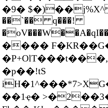
�9� $�)��j%X^
��`�� q���!
�oV���W��A�qI��
���� F�KR��G�5
�P+OlT���t���,���+R`��w�@��i�
�p��!tS
iH�1^���*7>XG
��1ҿ� >�2��3