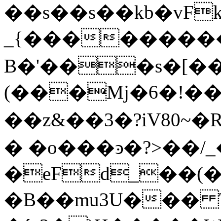
��s��s��kb�vFk
_{��������
B�'���s�[�
(���Mj�6�!��
��z&��3�?iV80~�R��m�J
� �o���ͽ�?>��/
�
eFd_��(�
�B��mu3U��� 