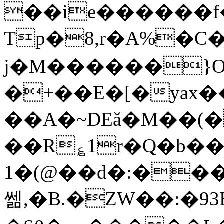
��ie������f
Tp�8,r�A%�C
j�M������}O�;
�+��E�[�yax�
��A�~DEǎ�M��(
��R؏1r�Q�b��
1�(@��d�:���
쎎,�B.�ZW��:�9