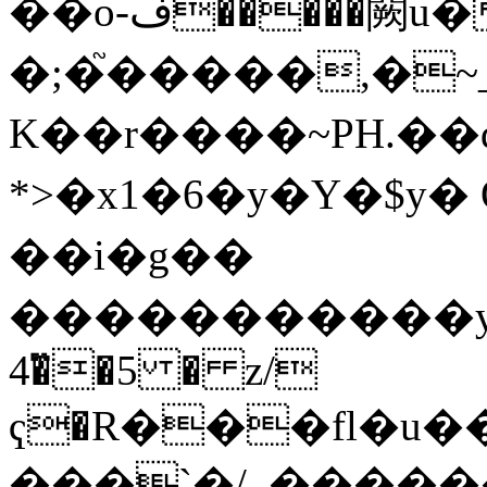
��o-ف�����闕u��4?C�r�?
�;�֮�����,�~_~
K��r����~PH.��d
*>�x1�6�y�Y�$y�
��i�g��
�����������ydZ�H�*
4�ͫ�5 � z/
ҁ�R���fl�u�
���`�/_������Eޮ�