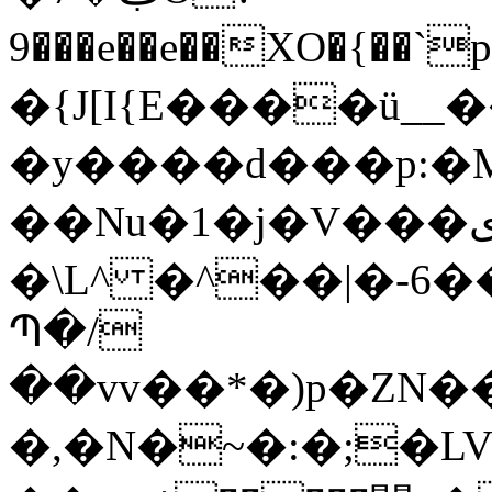
9���e��e��XO�{��`
�{J[I{E����ü__�
�y����d���p:�M�^u
��Nu�1�j�V���ى܈�����r2�^,�_ /_t�����O'7���v��f۵mo��n�� M;��|
�\L^ �^��|�-6��yͲ��
Պ�/
��vv��*�)p�ZN�
�,�N�~�:�;�L