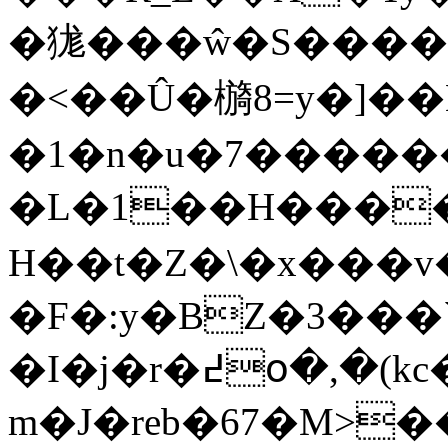
�狵�� �ŵ�S����
�<��Û�檹8=y�]�
�1�n�u�7������
�L�1��H���
H��t�Z�\�x���v
�F�:y�BZ�3��
�I�j�r�߄օ�,�(kc�x�s�a4�K|H�
m�J�reb�67�M>�