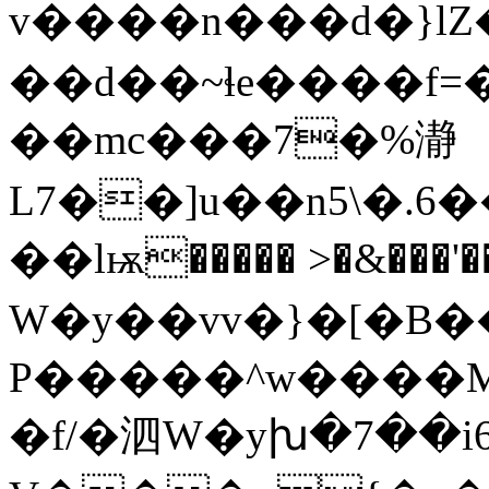
v����n���d�}lZ
��d��~ɬe����f=�
��mc���7�%瀞
L7��]u��n5\�.
��lѭ����� >�&���'���׳�ty��|
W�y��vv�}�[�B�
P�����^w����M
�f/�泗W�yխ�7��