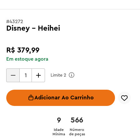
#
43272
Disney - Heihei
R$
379
,
99
Em estoque agora
Limite
2
Adicionar Ao Carrinho
9
566
Idade
Número
Mínima
de peças