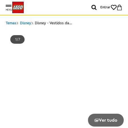
Entrar
MENU
Temas
Disney
Disney - Vestidos da
Malévola e Cruella De Vil
1
7
Ver tudo