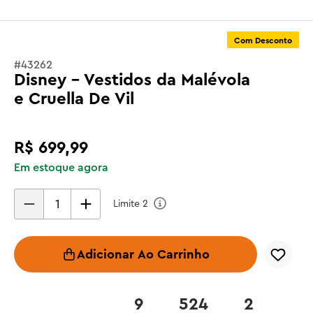
Com Desconto
#
43262
Disney - Vestidos da Malévola
e Cruella De Vil
R$
699
,
99
Em estoque agora
Limite
2
Adicionar Ao Carrinho
9
524
2