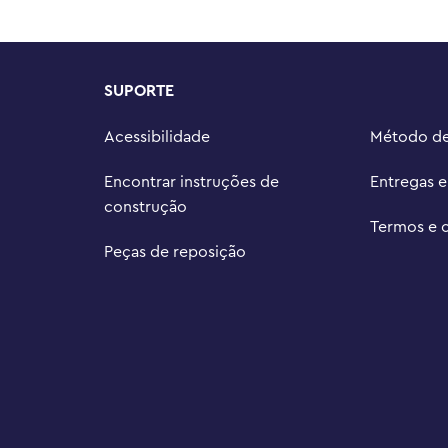
ari F1 oferece uma experiência 
eia de presente LEGO® para 
s de carros adultos

SUPORTE
LEGO® Speed ??Champions 
es com peças de alguns dos 
Acessibilidade
Método d
de brinquedo Ferrari SF-24 F1® 
Encontrar instruções de
Entregas 
m) de comprimento e 3 pol. (7 cm) 
construção
Termos e 
Peças de reposição