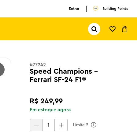
Entrar
Building Points
Pesquisar...
TERMOS MAIS BUSCADOS
1
º
olivia rodrigo
2
º
pokemon
#
77242
Speed Champions -
3
º
ferrari
Ferrari SF-24 F1®
R$
249
,
99
Em estoque agora
Limite
2