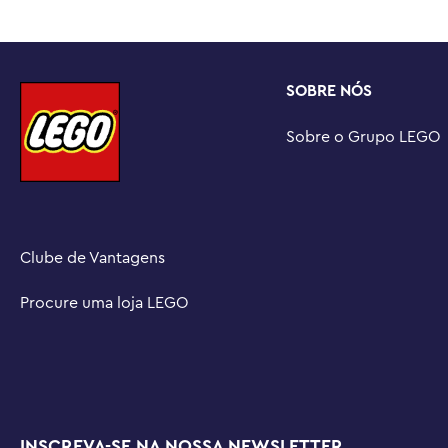
Ideia de presente de F1® – Este produto premium da Ferr
divertida de construção e brincadeira e é uma ótima id
crianças de 10 anos ou mais e colecionadores de modelo
SOBRE NÓS
Construa modelos de carros icônicos – os conjuntos 
permitem que crianças e amantes de carros criem versõ
Sobre o Grupo LEGO
veículos mais famosos do mundo

Medidas – Um kit de veículo de 275 peças com um carro 
que mede mais de 1,5 pol. (4 cm) de altura, 8 pol. (20 c
de largura
Clube de Vantagens
Procure uma loja LEGO
INSCREVA-SE NA NOSSA NEWSLETTER