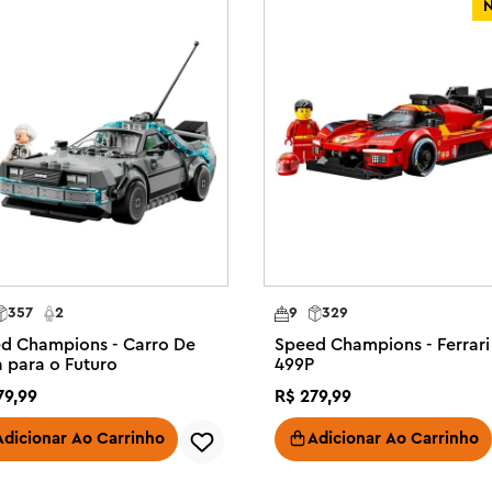
 incluindo outros carros de 
ampeonato de 2024. Cada kit de 
ção impressas ou o aplicativo 
ra de construção agradável.

s e meninas de 10 anos ou mais e 
 conjunto LEGO® Speed ??Champions 
figura de motorista vestindo uma 
rianças colocarem dentro da 
® com detalhes de design da versão 
357
2
9
329
alo, adesivos de patrocinadores e 
d Champions - Carro De
Speed Champions - Ferrari
essa

a para o Futuro
499P
 quadriculada ao lado de toda a 
79
,
99
R$
279
,
99
separadamente) na linha LEGO® F1

1® – Depois que as crianças se 
Adicionar Ao Carrinho
Adicionar Ao Carrinho
do Ferrari F1, elas podem exibi-lo 