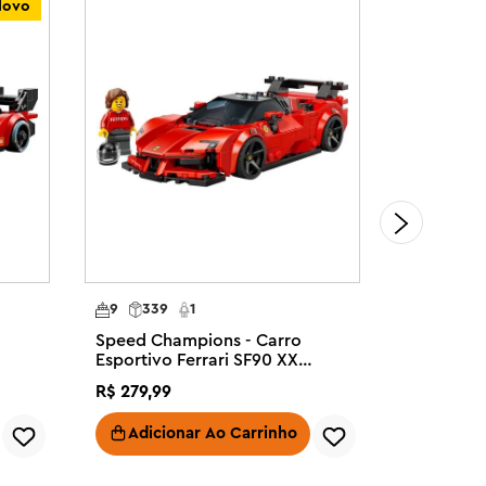
Novo
9
339
1
18
251
Speed Champions - Carro
Speed Cha
Esportivo Ferrari SF90 XX
Bull Raci
Stradale
R$
279
,
99
R$
249
,
99
Adicionar Ao Carrinho
Adici