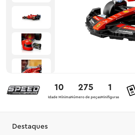
10
275
1
Idade Mínima
Número de peças
Minifiguras
Destaques