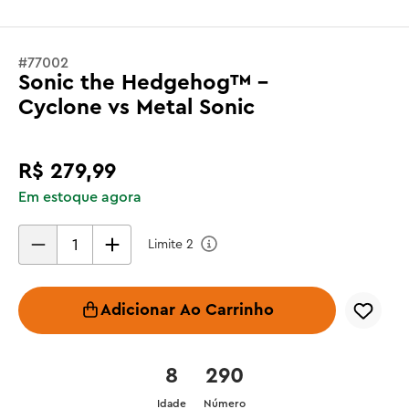
#
77002
Sonic the Hedgehog™ -
Cyclone vs Metal Sonic
R$
279
,
99
Em estoque agora
Limite
2
Adicionar Ao Carrinho
8
290
Idade
Número