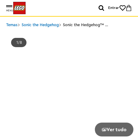
Entrar
MENU
Temas
Sonic the Hedgehog
Sonic the Hedgehog™ -
Cyclone vs Metal Sonic
1
8
Ver tudo