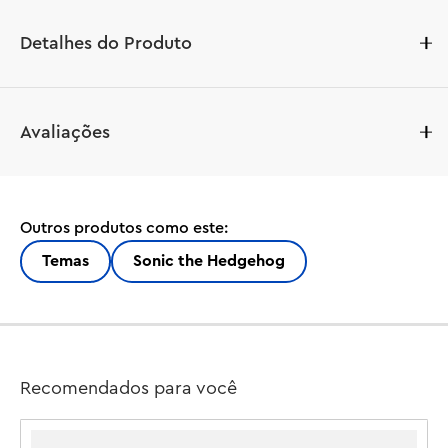
Detalhes do Produto
Atraia crianças e fãs de colecionáveis ??do Sonic com 8 
Avaliações
anos ou mais que amam brinquedos de videogame com 
este conjunto de construção Cyclone vs. Metal Sonic 
(77002). Este brinquedo LEGO® Sonic the Hedgehog™ 
apresenta um robô com pernas articuladas e uma torre 
Outros produtos como este:
com um atirador de pinos. As crianças podem 
transformar o robô em um robô voador dobrando as 
Temas
Sonic the Hedgehog
pernas para cima e girando-as para a frente, e há um 
conjunto de acessórios de ferramentas incluído para 
manutenção ou reparos.

Este playset do Sonic é um brinquedo divertido para 
Recomendados para você
meninos, meninas e crianças sobre o qual todos vão 
falar. Com 2 minifiguras – Metal Sonic e Tails – as crianças 