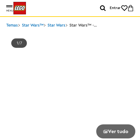
Entrar
MENU
Temas
Star Wars™
Star Wars
Star Wars™ -
Interceptador Jedi™ de
Ahsoka
1
7
Ver tudo