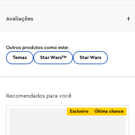
Deixe as crianças criarem suas próprias aventuras 
Avaliações
emocionantes de Star Wars : The Clone Wars™ com o 
brinquedo de construção Jedi Interceptor Starfighter da 
Ahsoka (75401). Uma ideia de presente legal de LEGO® 
Star Wars ™ para meninos, meninas e fãs de 8 anos ou 
Outros produtos como este:
mais, este Jedi Interceptor construído com peças 
apresenta um cockpit que abre, asas ajustáveis ??para os 
Temas
Star Wars™
Star Wars
modos de ataque e cruzeiro e 2 atiradores com mola. O 
conjunto de jogos montável inclui 2 minifiguras LEGO 
Star Wars – Ahsoka Tano e Anakin Skywalker com sabres 
de luz™ – além de uma figura de dróide R7-A7 LEGO para 
brincadeiras de fantasia. Ahsoka pode ser colocada no 
Recomendados para você
cockpit do Jedi Interceptor, e há espaço a bordo para 
R7-A7 e armazenamento para os sabres de luz™ da 
Exclusivo
Última chance
Ahsoka.

Melhore a experiência criativa das crianças com o 
S