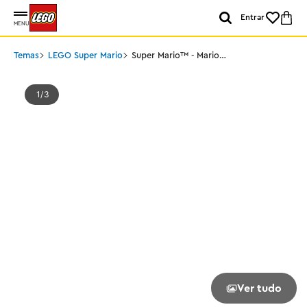
Entrar
MENU
Temas
LEGO Super Mario
Super Mario™ - Mario
Kart™ – Baby Mario vs
Baby Luigi
1
3
Ver tudo