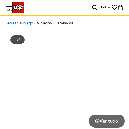
Entrar
MENU
Temas
Ninjago
Ninjago® - Batalha de
Spinjitzu de Dragão
1
6
Ver tudo