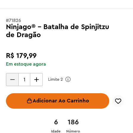
#
71826
Ninjago® - Batalha de Spinjitzu
de Dragão
R$
179
,
99
Em estoque agora
Limite
2
Adicionar Ao Carrinho
6
186
Idade
Número