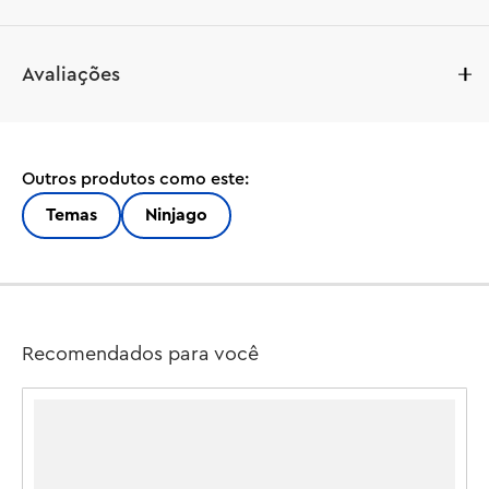
O conjunto de brinquedos de ação Dragon Spinjitzu 
Avaliações
Battle Pack (71826) permite que meninos e meninas de 6 
anos ou mais joguem uma ação incrível da temporada 3 
do programa de TV NINJAGO® Dragons Rising. Este 
pequeno conjunto de brinquedos de ação LEGO® 
Outros produtos como este:
apresenta um templo de arena de batalha, 2 minifiguras 
de Arin e Ras e 2 brinquedos spinner de dragão spinjitzu 
Temas
Ninjago
para as crianças colocarem em lançadores e dispararem 
em batalhas giratórias umas contra as outras.

As crianças podem aproveitar grandes aventuras de RPG 
enquanto encenam confrontos do bem contra o mal 
Recomendados para você
entre o spinner amarelo de Arin e o spinner vermelho de 
Ras, ambos com elementos de poder destacáveis. Os 
personagens NINJAGO podem atualizar seus spinners 
com elementos dourados, que podem ganhar ao bater e 
derrubar a arena de batalha.
