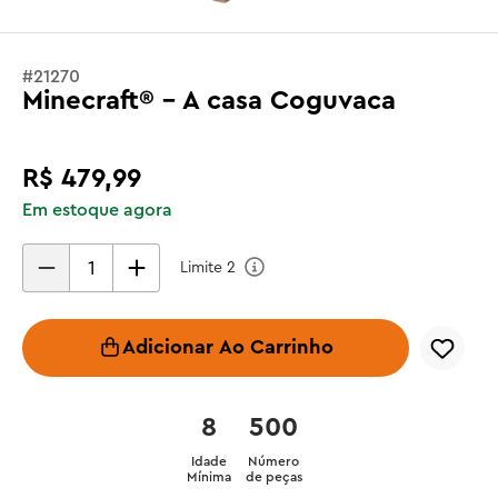
#
21270
Minecraft® - A casa Coguvaca
R$
479
,
99
Em estoque agora
Limite
2
Adicionar Ao Carrinho
8
500
Idade
Número
Mínima
de peças