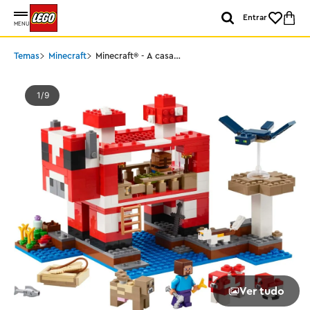
Entrar
MENU
Temas
Minecraft
Minecraft® - A casa
Coguvaca
1
9
Ver tudo