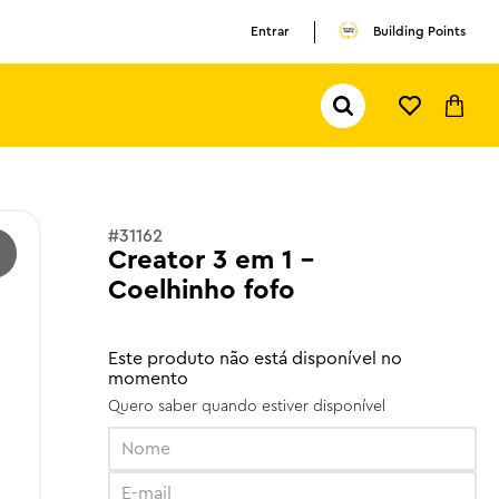
Entrar
Building Points
Pesquisar...
TERMOS MAIS BUSCADOS
1
º
olivia rodrigo
2
º
pokemon
#
31162
3
º
ferrari
Creator 3 em 1 -
Coelhinho fofo
Este produto não está disponível no
momento
Quero saber quando estiver disponível