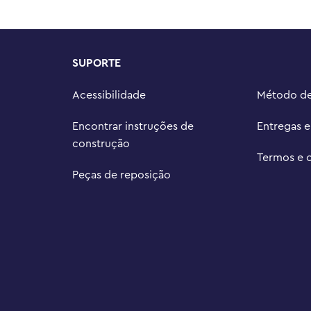
onstrutores e pode ser dado como 
LEGO® Builder oferece uma 
SUPORTE
mpartilhar a diversão da 
Acessibilidade
Método d
te que as crianças construam 3 
incluindo animais, veículos e casas

Encontrar instruções de
Entregas 
a um brinquedo Cute Bunny 
construção
Termos e 
Peças de reposição