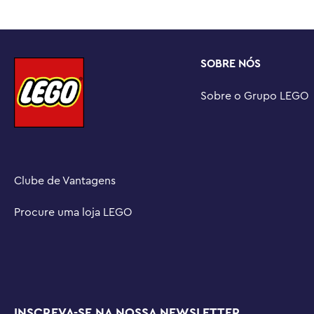
divertida de construção e brincadeira para pequenos c
presente de aniversário ou feriado

Construa junto com amigos e familiares – O aplicativo 
SOBRE NÓS
experiência divertida e colaborativa onde você pode co
construção LEGO

Sobre o Grupo LEGO
Brinquedos LEGO® Creator – Cada conjunto 3 em 1 permi
modelos diferentes inspirados em suas maiores paixões, 
Medidas – Este conjunto LEGO® de 326 peças apresent
montável com mais de 19 cm de altura
Clube de Vantagens
Procure uma loja LEGO
INSCREVA-SE NA NOSSA NEWSLETTER