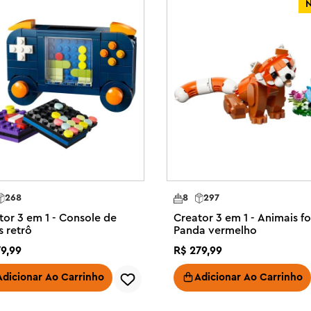
s para construir, reconstruir e 
iares – o aplicativo LEGO Builder 
struir este conjunto. Observe que 
.

1 caixa – LEGO® Creator Cute 
s construam e reconstruam 3 
nças podem escolher aventuras 
s modelos não podem ser 
 fofo, um brinquedo de lhama e 
268
8
297
y pode mover sua cabeça, orelhas, 
tor 3 em 1 - Console de
Creator 3 em 1 - Animais fo
 mover suas orelhas, cabeça, cauda 
s retrô
Panda vermelho
escoço e nadadeiras

79
,
99
R$
279
,
99
nny tem um girassol e uma 
o topo de uma cenoura; e o 
Adicionar Ao Carrinho
Adicionar Ao Carrinho
 proporciona uma experiência 