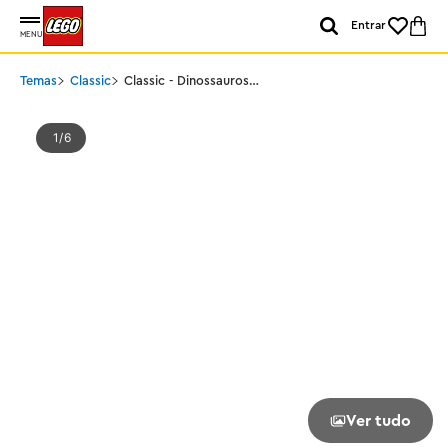
Entrar
MENU
Temas
Classic
Classic - Dinossauros
Criativos
1
6
Ver tudo