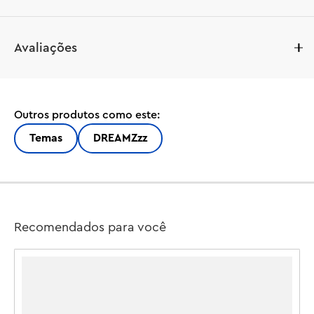
Entre em uma aventura emocionante com este conjunto 
Avaliações
de construção LEGO® DREAMZzz™ Izzie e Bunchurro, o 
Coelhinho dos Jogos (71490). Inspirado na emocionante 
série de TV, o brinquedo desbloqueia a imaginação 
enquanto meninas e meninos de 7 anos ou mais ajudam a 
Outros produtos como este:
heroína Izzie a salvar uma Cenoura Dreamling de um 
Cyberling.

Temas
DREAMZzz
Os jovens sonhadores vão se divertir construindo a 
figura Bunchurro, uma nova versão legal do Bunchu the 
Bunny que tem uma tela de videogame na barriga e usa 
luvas de controle de videogame e tênis, antes de 
Recomendados para você
descobrir 2 maneiras de transformá-lo. Eles podem 
complementar o modelo do coelho com um skate e 
propulsores ou um jetpack incrível. O coelho de 
brinquedo é altamente posável em todos os modos, e a 
ação é trazida à vida por uma minifigura Izzie, que se 