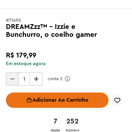
#
71490
DREAMZzz™ - Izzie e
Bunchurro, o coelho gamer
R$
179
,
99
Em estoque agora
Limite
2
Adicionar Ao Carrinho
7
252
Idade
Número