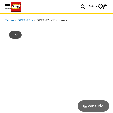
Entrar
MENU
Temas
DREAMZzz
DREAMZzz™ - Izzie e
Bunchurro, o coelho
gamer
1
7
Ver tudo