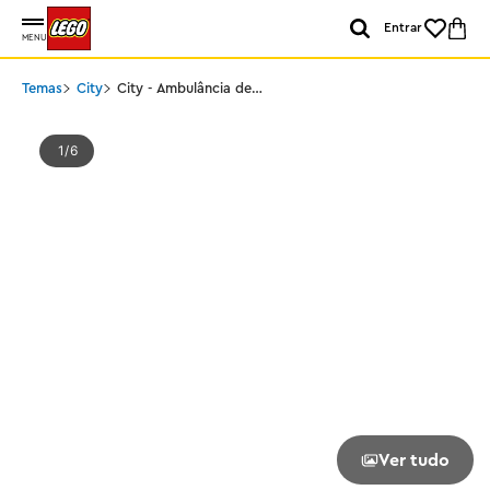
Entrar
MENU
Temas
City
City - Ambulância de
emergência
1
6
Ver tudo