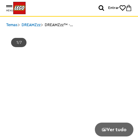
Entrar
MENU
Temas
DREAMZzz
DREAMZzz™ -
Motocicleta do gato de
Zoey
1
7
Ver tudo