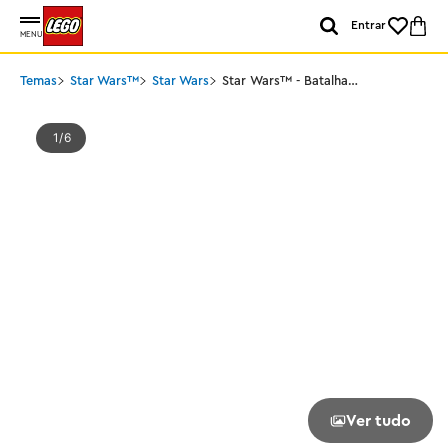
Entrar
MENU
Temas
Star Wars™
Star Wars
Star Wars™ - Batalha
Emboscada no
Mandalore™
1
6
Ver tudo