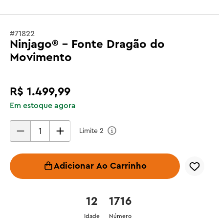
#
71822
Ninjago® - Fonte Dragão do
Movimento
R$
1
.
499
,
99
Em estoque agora
Limite
2
Adicionar Ao Carrinho
12
1716
Idade
Número