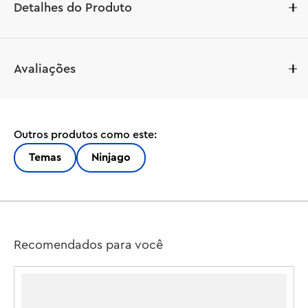
Detalhes do Produto
Crianças a partir de 12 anos recriam aventuras aéreas da 
Avaliações
2ª temporada do programa de TV NINJAGO® Dragons 
Rising com este incrível brinquedo de aventura Source 
Dragon of Motion (71822). Este é o maior brinquedo de 
dragão LEGO® de todos os tempos e tem pernas, cauda, 
Outros produtos como este:
??quadris, mandíbula, cabeça, pescoço e asas grandes 
ajustáveis. Ele vem com um trono de sela nas costas e 6 
Temas
Ninjago
dragões espirituais menores.

Este conjunto de brinquedos de dragão inclui 6 
minifiguras para as crianças encenar batalhas: os 
guerreiros ninja Kai, Wyldfyre e Arin (com espadas e 
Recomendados para você
acessórios de armas legais) e o trio de vilões composto 
por Lord Ras, Jordana e um Guerreiro Máscara de Lobo, 
cada um com sua própria arma acessórios.
