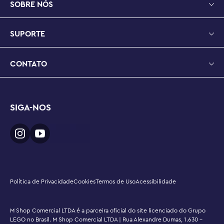
SOBRE NÓS
permitem que as crianças escapem para um mundo de 
fantasia e aventura com seus heróis ninja

Medidas – Este conjunto LEGO® de 1.716 peças inclui um 
SUPORTE
grande brinquedo de dragão que mede mais de 39 cm 
de altura, 63 cm de comprimento e 74 cm de largura 
CONTATO
quando suas asas estão abertas
SIGA-NOS
Política de Privacidade
Cookies
Termos de Uso
Acessibilidade
M Shop Comercial LTDA é a parceira oficial do site licenciado do Grupo
LEGO no Brasil. M Shop Comercial LTDA | Rua Alexandre Dumas, 1.630 -