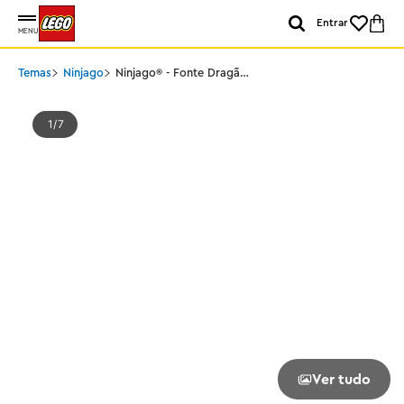
Entrar
MENU
Temas
Ninjago
Ninjago® - Fonte Dragão
do Movimento
1
7
Ver tudo