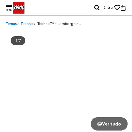
Entrar
MENU
Temas
Technic
Technic™ - Lamborghini
Huracán Tecnica Laranja
1
7
Ver tudo