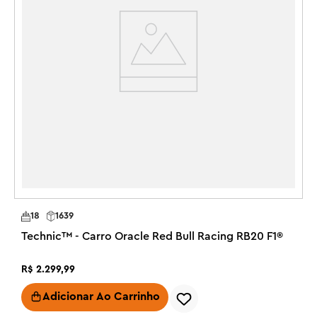
R
18
1639
Technic™ - Carro Oracle Red Bull Racing RB20 F1®
R$
2
.
299
,
99
Adicionar Ao Carrinho