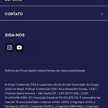
modelo Flying Ford Anglia™ mede mais de 5 cm de 
altura, 12 cm de comprimento e 6 cm de largura
CONTATO
SIGA-NOS
Política de Privacidade
Cookies
Termos de Uso
Acessibilidade
M Shop Comercial LTDA é a parceira oficial do site licenciado do Grupo
LEGO no Brasil. M Shop Comercial LTDA | Rua Alexandre Dumas, 1.630 -
Chácara Santo Antonio - São Paulo/SP - CEP 04717-004 | CNPJ
01.490.698/0001-33 | Inscrição Estadual 115.012.872.118. É necessário ter
mais de 18 anos para fazer compras online. LEGO, o logotipo LEGO, a
Minifigura, DUPLO, o logotipo DUPLO, o logotipo DREAMZzz, o logotipo