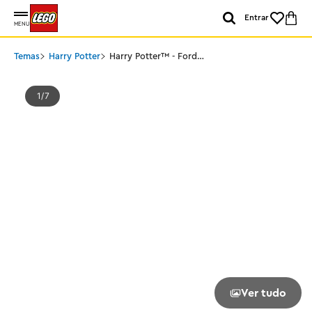
Entrar
MENU
Temas
Harry Potter
Harry Potter™ - Ford
Anglia™ voador
1
7
Ver tudo