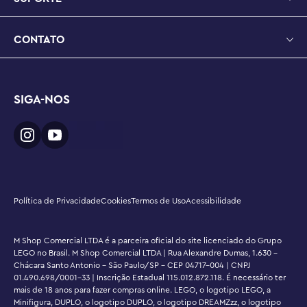
CONTATO
SIGA-NOS
Política de Privacidade
Cookies
Termos de Uso
Acessibilidade
M Shop Comercial LTDA é a parceira oficial do site licenciado do Grupo
LEGO no Brasil. M Shop Comercial LTDA | Rua Alexandre Dumas, 1.630 -
Chácara Santo Antonio - São Paulo/SP - CEP 04717-004 | CNPJ
01.490.698/0001-33 | Inscrição Estadual 115.012.872.118. É necessário ter
mais de 18 anos para fazer compras online. LEGO, o logotipo LEGO, a
Minifigura, DUPLO, o logotipo DUPLO, o logotipo DREAMZzz, o logotipo