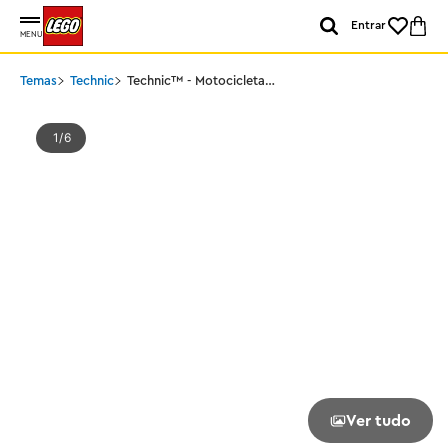
Entrar
MENU
Temas
Technic
Technic™ - Motocicleta
Kawasaki Ninja H2R
1
6
Ver tudo