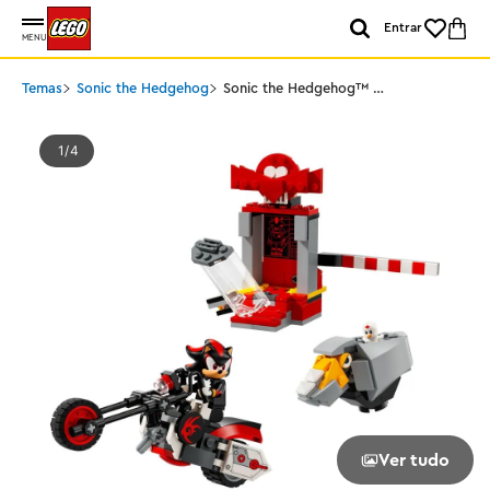
Entrar
MENU
Temas
Sonic the Hedgehog
Sonic the Hedgehog™ -
Fuga do Shadow
1
4
Ver tudo