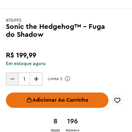
#
76995
Sonic the Hedgehog™ - Fuga
do Shadow
R$
199
,
99
Em estoque agora
Limite
2
Adicionar Ao Carrinho
8
196
Idade
Número