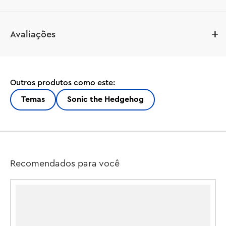
Os fãs de Shadow the Hedgehog e crianças a partir de 8 
Avaliações
anos podem criar histórias infinitas com este conjunto 
de brinquedos LEGO® Sonic the Hedgehog™ e fazer um 
divertido plano de Fuga de Shadow the Hedgehog 
(76995). Inspiradas em seus personagens favoritos de 
Outros produtos como este:
videogame, as crianças imaginam aventuras 
emocionantes enquanto constroem o cenário e depois 
Temas
Sonic the Hedgehog
se divertem tirando Shadow da câmara de estase do 
laboratório e correndo com sua motocicleta passando 
pela barricada em queda antes de destruir o Badnik, 
RhinoBot (que libera o Clucky) e escapar. . O conjunto 
está cheio de opções de jogo para estimular a narrativa. 
Recomendados para você
As crianças podem inventar maneiras divertidas para 
Shadow enfrentar o RhinoBot antes de escapar em sua 
motocicleta. A diversão de ação rápida encontra 
maneiras criativas de brincar com os brinquedos LEGO 
Sonic the Hedgehog™ para crianças. Meninos, meninas e 