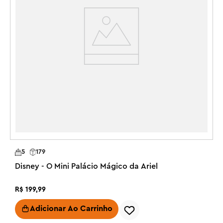
R
5
179
Disney - O Mini Palácio Mágico da Ariel
R$
199
,
99
Adicionar Ao Carrinho