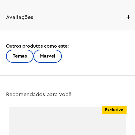
Avaliações
Outros produtos como este:
Temas
Marvel
Recomendados para você
Exclusivo
M