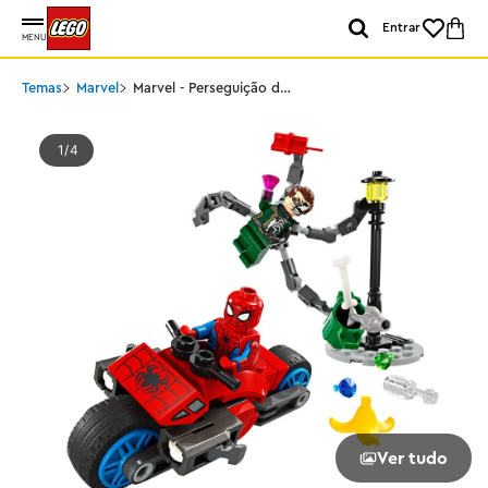
Entrar
MENU
Temas
Marvel
Marvel - Perseguição de
motocicleta: Homem-
Aranha vs. Doc Ock
1
4
Ver tudo