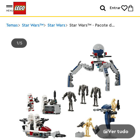
Entrar
MENU
Temas
Star Wars™
Star Wars
Star Wars™ - Pacote de
Batalha de Soldado
Clone e Droide de
Batalha
1
5
Ver tudo