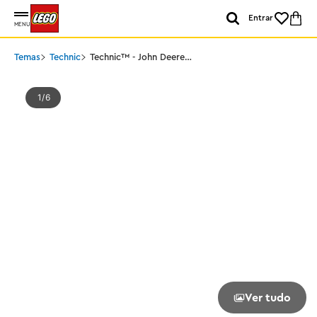
Entrar
MENU
Temas
Technic
Technic™ - John Deere
9700 Forage Harvester
1
6
Ver tudo