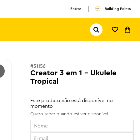
Entrar
Building Points
Pesquisar...
TERMOS MAIS BUSCADOS
1
º
olivia rodrigo
2
º
pokemon
#
31156
Creator 3 em 1 - Ukulele
3
º
ferrari
Tropical
Este produto não está disponível no
momento
Quero saber quando estiver disponível