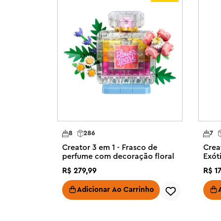
construir, reconstruir e construir novamente. Os conju
modelos que apelam às suas maiores paixões, incluindo 
incríveis e cenas urbanas detalhadas.

3 modelos de praia, incluindo uma prancha de surf em 1
com mais de 8 anos constroem e reconstroem 3 modelos 
mesmas peças com o instrumento de brinquedo LEGO® C
Infinitas possibilidades de brincadeira – As crianças pod
na praia com 3 modelos diferentes: um instrumento de 
surf e um animal marinho

Repleto de recursos – O instrumento de brinquedo ukule
8
286
7
móveis e vibrantes, o golfinho vem com uma concha arti
Creator 3 em 1 - Frasco de
Crea
ser fixada em um suporte de praia

perfume com decoração floral
Exót
Modelos de exibição jogáveis ??– Todos os 3 brinqued
R$
279
,
99
R$
1
com suportes para que as crianças possam exibir os mo
aventuras na praia terminarem

Adicionar Ao Carrinho
Presentes com tema de praia para crianças – Este brinq
experiência divertida de construir e brincar e pode ser