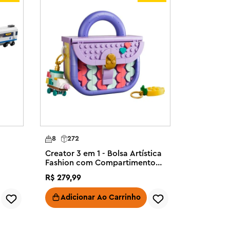
8
272
Creator 3 em 1 - Bolsa Artística
Fashion com Compartimento
de Armazenamento
R$
279
,
99
Adicionar Ao Carrinho