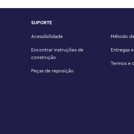
utros conjuntos (vendidos 
 incríveis, veículos incríveis e 
SUPORTE
te que as crianças construam 3 
Acessibilidade
Método d
s paixões, incluindo animais, 
Encontrar instruções de
Entregas 
eças apresenta um ukulele 
construção
argura e 6 cm de profundidade
Termos e 
Peças de reposição