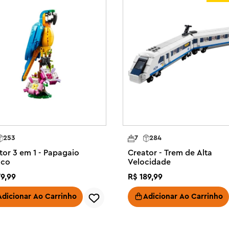
ntos 3 em 1 oferecem uma gama de 
veículos super-rápidos, animais 
 conjunto – Meninas e meninos 
de praia diferentes usando as 
reator Tropical Ukulele

em contar suas próprias histórias 
ukulele, uma pequena prancha de 
le tem 4 cordas de plástico 
253
7
284
culada e a prancha de surf pode 
tor 3 em 1 - Papagaio
Creator - Trem de Alta
ico
Velocidade
os de praia e oceano LEGO® vêm 
79
,
99
R$
189
,
99
delos que construíram quando as 
Adicionar Ao Carrinho
Adicionar Ao Carrinho
uedo 3 em 1 oferece uma 
 dado como presente de aniversário 