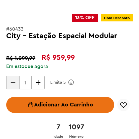
13%
OFF
Com Desconto
#
60433
City - Estação Espacial Modular
R$
959
,
99
R$
1
.
099
,
99
Em estoque agora
Limite
5
Adicionar Ao Carrinho
7
1097
Idade
Número