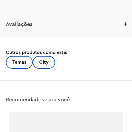
Presenteie um aspirante a astronauta com o conjunto de 
Avaliações
brinquedos modelo Estação Espacial Modular LEGO® 
City 7+ (60433). Este anel espacial futurista é uma âncora 
orbital para acoplar naves espaciais e módulos de 
espaço, incluindo um satélite, uma bicicleta espacial, um 
Outros produtos como este:
ônibus espacial, um laboratório de ciências de 
exploração, uma oficina de reparos, uma cozinha, 
Temas
City
dormitórios e um biodome. As crianças podem trocar os 
módulos para criar sua estação espacial perfeita e 
conectá-los ao ônibus espacial para criar um trem 
espacial incrível. O conjunto também apresenta 6 
minifiguras da tripulação espacial para aventuras 
Recomendados para você
espaciais épicas.

Leve seu filho em uma emocionante aventura de 
construção com o aplicativo LEGO Builder. Aqui eles 