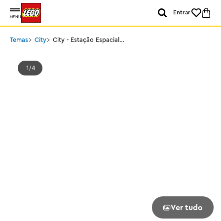
Entrar
MENU
Temas
City
City - Estação Espacial
Modular
1
4
Ver tudo