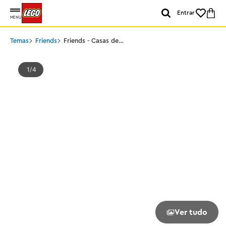
Entrar
MENU
Temas
Friends
Friends - Casas de
Família de Olly e Paisley
1
4
Ver tudo