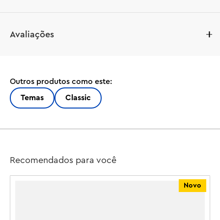
O brinquedo LEGO® Classic Creative Space Planets 
Avaliações
(11037) lança jovens astronautas e observadores de 
estrelas com mais de 5 anos em uma jornada de 
exploração criativa. O kit de brinquedo do sistema solar, 
astronauta e ônibus espacial para crianças, fácil de 
Outros produtos como este:
construir, é ideal para crianças que querem construir, 
brincar e ir com ousadia aonde nenhum construtor de 
Temas
Classic
LEGO jamais esteve!

As crianças montam os tijolos coloridos para construir 
um foguete de brinquedo, um alienígena, um astronauta 
e um mini sistema solar incluindo Marte, a Terra, o Sol e 
Recomendados para você
Saturno com seus anéis. Os modelos espaciais podem 
então ser personalizados usando cores, formas, olhos, 
Novo
expressões alternativas e um suporte que permite girar 
o modelo. Existem até tijolos que brilham no escuro para 
visibilidade noturna. A criatividade cósmica continua 