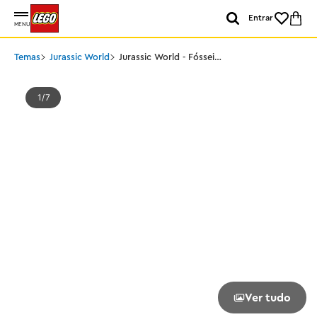
Entrar
MENU
Temas
Jurassic World
Jurassic World - Fósseis
de dinossauros: crânio
de T.Rex
1
7
Ver tudo