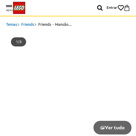
Entrar
MENU
Temas
Friends
Friends - Mansão
Moderna de Andrea
1
8
Ver tudo