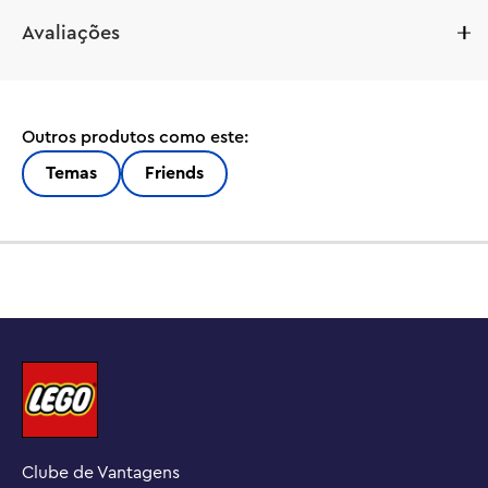
Este é um presente divertido para meninas, meninos e 
Avaliações
crianças a partir de 6 anos que adoram brinquedos 
cantantes e brincadeiras de faz de conta. O conjunto 
LEGO® Friends Karaoke Music Party (42610) vem com um 
palco giratório, microfones, uma área de relaxamento e 
Outros produtos como este:
uma máquina de raspadinhas de brinquedo para que as 
crianças possam contar a história da festa de aniversário 
Temas
Friends
do karaokê. Inclui 2 personagens LEGO Friends com 
rostos adicionais para mostrá-los cantando, uma figura 
de lagartixa e muitos acessórios.

Este kit de construção infantil dá vida à dramatização 
enquanto as crianças representam a história da festa de 
aniversário de Liann. Eles podem fazer o palco girar 
usando a roda dentada e fingir que os personagens 
estão cantando usando os microfones e rostos 
adicionais dos personagens. A história continua 
enquanto os amigos saboreiam uma raspadinha e 
Clube de Vantagens
cupcakes na hora de fazer uma pausa. Nova ainda trouxe 