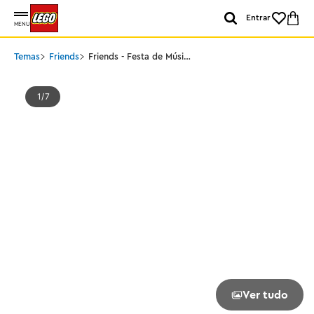
Entrar
MENU
Temas
Friends
Friends - Festa de Música
de Karaokê
1
7
Ver tudo