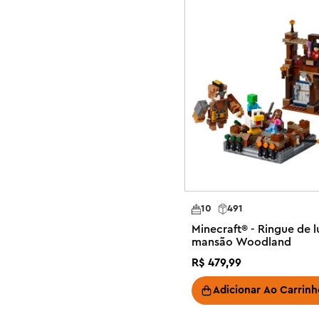
10
491
Minecraft® - Ringue de l
mansão Woodland
R$
479
,
99
Adicionar Ao Carrinh