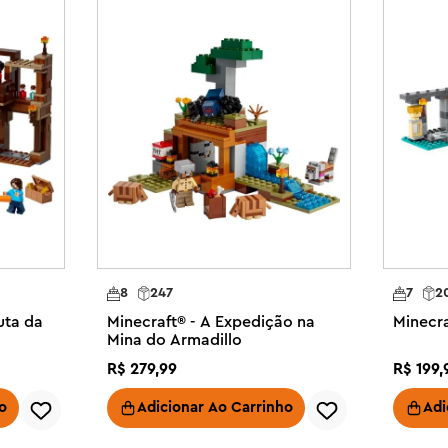
8
247
7
2
uta da
Minecraft® - A Expedição na
Minecra
Mina do Armadillo
R$
279
,
99
R$
199
,
o
Adicionar Ao Carrinho
Adi