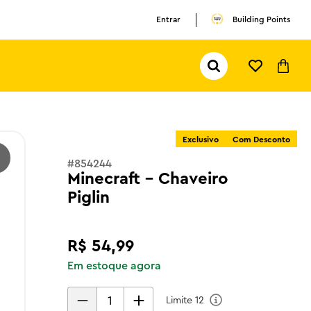
Entrar
Building Points
Pesquisar...
TERMOS MAIS BUSCADOS
1
º
olivia rodrigo
Exclusivo
Com Desconto
2
º
pokemon
#
854244
3
º
ferrari
Minecraft - Chaveiro
Piglin
R$
54
,
99
Em estoque agora
Limite
12