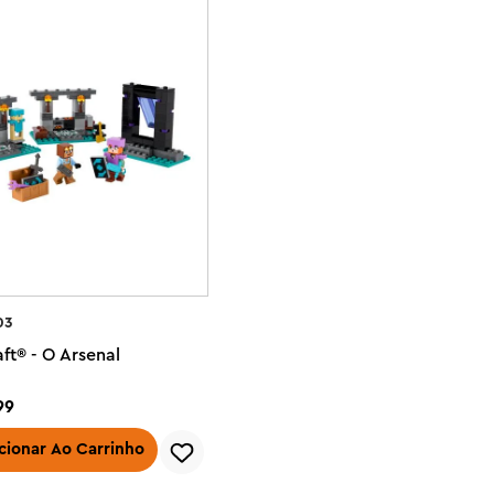
03
ft® - O Arsenal
99
cionar Ao Carrinho