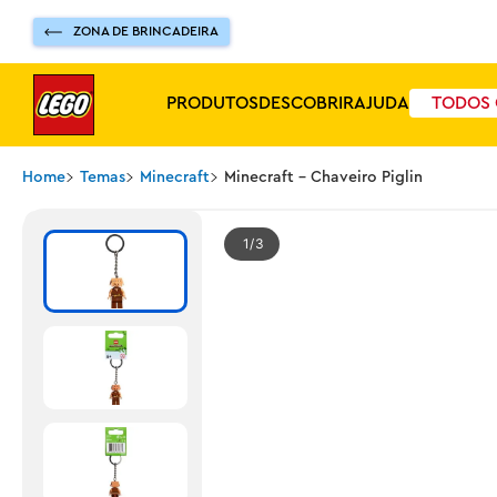
ZONA DE BRINCADEIRA
PRODUTOS
DESCOBRIR
AJUDA
TODOS 
Home
Temas
Minecraft
Minecraft - Chaveiro Piglin
1
3