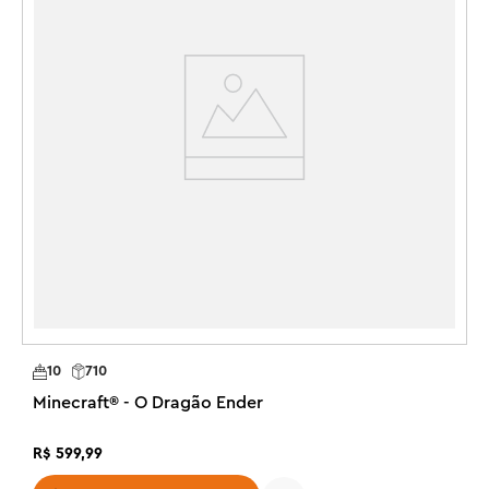
R
10
710
Minecraft® - O Dragão Ender
R$
599
,
99