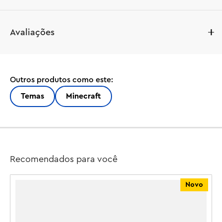
Chaveiro Steve
Avaliações
Outros produtos como este:
Temas
Minecraft
Recomendados para você
Novo
M