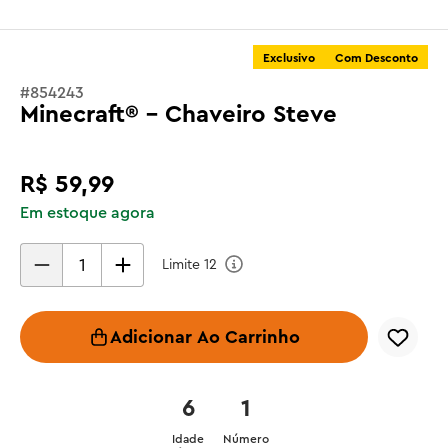
Exclusivo
Com Desconto
#
854243
Minecraft® - Chaveiro Steve
R$
59
,
99
Em estoque agora
Limite
12
Adicionar Ao Carrinho
6
1
Idade
Número