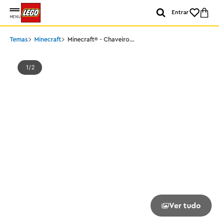
Entrar
MENU
Temas
Minecraft
Minecraft® - Chaveiro
Steve
1
2
Ver tudo