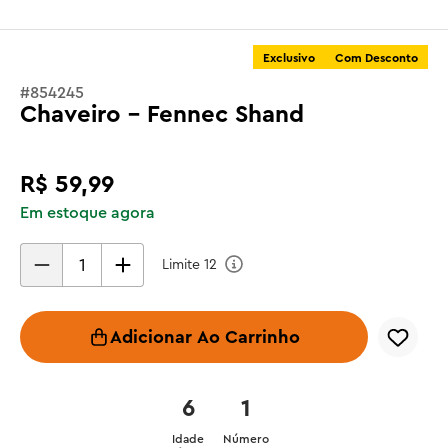
Exclusivo
Com Desconto
#
854245
Chaveiro - Fennec Shand
R$
59
,
99
Em estoque agora
Limite
12
Adicionar Ao Carrinho
6
1
Idade
Número