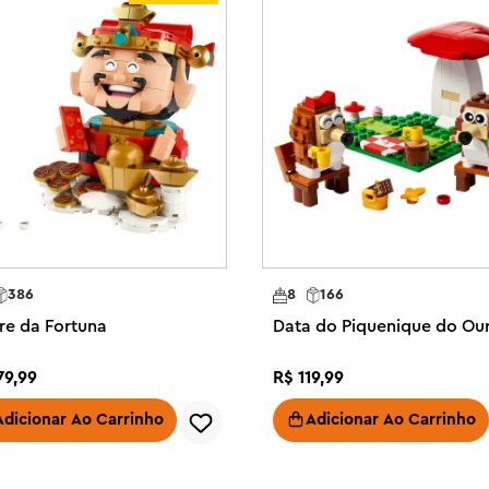
lo de loja de 541 peças mede mais 
3 cm de profundidade e faz uma 
a de LEGO®
386
8
166
re da Fortuna
Data do Piquenique do Ou
79
,
99
R$
119
,
99
Adicionar Ao Carrinho
Adicionar Ao Carrinho