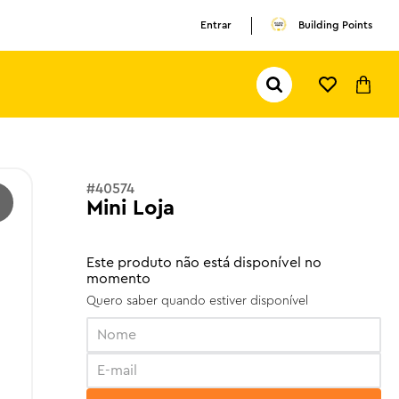
TERMOS MAIS BUSCADOS
Entrar
Building Points
1
º
olivia rodrigo
2
º
pokemon
Pesquisar...
3
º
ferrari
#
40574
Mini Loja
Este produto não está disponível no
momento
Quero saber quando estiver disponível