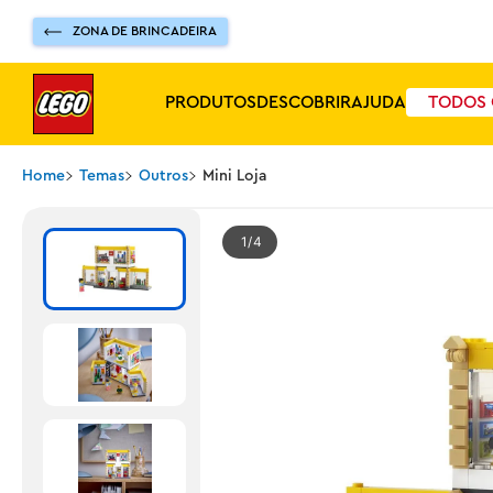
ZONA DE BRINCADEIRA
PRODUTOS
DESCOBRIR
AJUDA
TODOS 
Home
Temas
Outros
Mini Loja
1
4