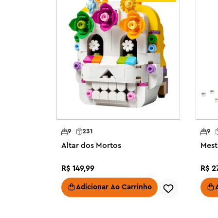
além de adesivos decorativos

• Idéia de presente para maiores de 12 anos - Este mode
de 15 cm de altura, 25 cm de largura quando aberto e 1
divertida presente para crianças ou qualquer entusiast
9
231
9
Altar dos Mortos
Mest
R$
149
,
99
R$
2
Adicionar Ao Carrinho