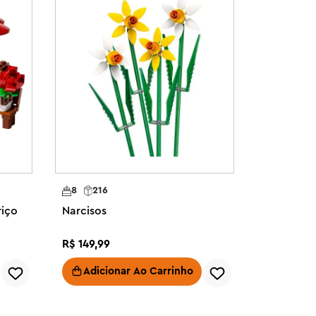
8
216
riço
Narcisos
R$
149
,
99
Adicionar Ao Carrinho