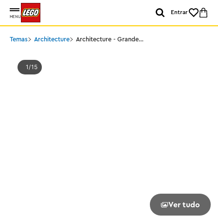
Entrar
MENU
Temas
Architecture
Architecture - Grande
Pirâmide de Gizé
1
15
Ver tudo