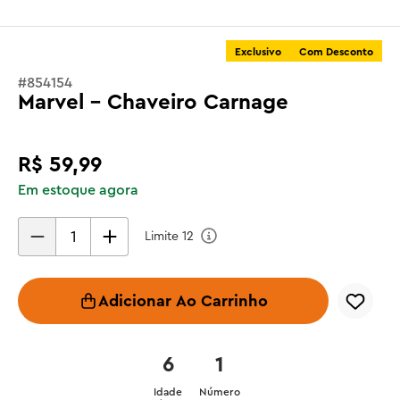
Exclusivo
Com Desconto
#
854154
Marvel - Chaveiro Carnage
R$
59
,
99
Em estoque agora
Limite
12
Adicionar Ao Carrinho
6
1
Idade
Número