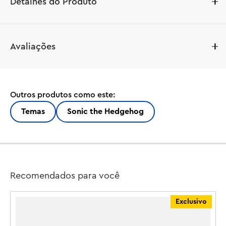
Detalhes do Produto
Encante um fã de Sonic the Hedgehog™ com este 
Avaliações
Chaveiro LEGO® Shadow the Hedgehog (854302), um 
ótimo presente de videogame para crianças a partir de 6 
anos. Com uma minifigura detalhada do Shadow em uma 
corrente de metal resistente, este prático acessório 
Outros produtos como este:
LEGO se prende com segurança a chaves, bolsas ou 
mochilas e permite que os jogadores carreguem a 
Temas
Sonic the Hedgehog
popular figura do videogame com eles para onde quer 
que vão.

Chaveiro minifigura LEGO® Shadow – Este chaveiro 
LEGO Shadow the Hedgehog apresenta uma minifigura 
do personagem Sonic the Hedgehog™ Shadow

Recomendados para você
Sonic the Hedgehog™ Shadow – A minifigura Shadow 
the Hedgehog apresenta pelo preto, detalhes em 
Exclusivo
vermelho e orelhas pontudas, tornando-a 
instantaneamente reconhecível pelos fãs
