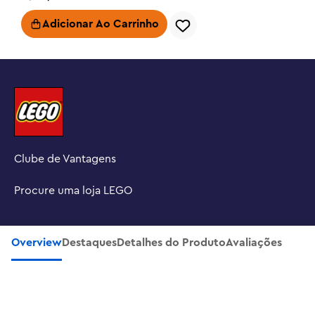
Adicionar Ao Carrinho
Clube de Vantagens
Procure uma loja LEGO
INSCREVA-SE NA NOSSA NEWSLETTER
Overview
Destaques
Detalhes do Produto
Avaliações
Sonic the Hedgehog™ -
Chaveiro Shadow
Adicionar Ao Carrinho
R$
54
,
99