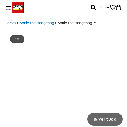
Entrar
MENU
Temas
Sonic the Hedgehog
Sonic the Hedgehog™ -
Chaveiro Shadow
1
3
Ver tudo