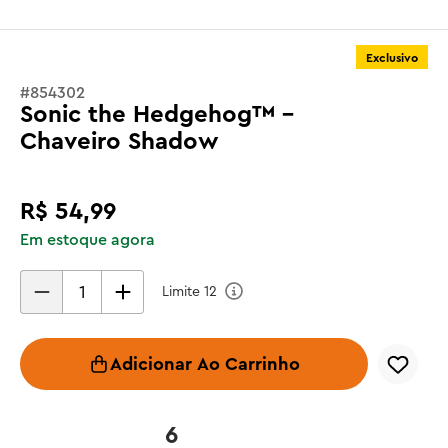
Exclusivo
#
854302
Sonic the Hedgehog™ -
Chaveiro Shadow
R$
54
,
99
Em estoque agora
Limite
12
Adicionar Ao Carrinho
6