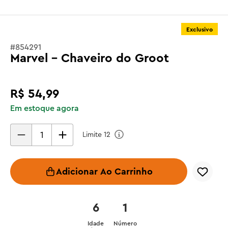
Exclusivo
#
854291
Marvel - Chaveiro do Groot
R$
54
,
99
Em estoque agora
Limite
12
Adicionar Ao Carrinho
6
1
Idade
Número