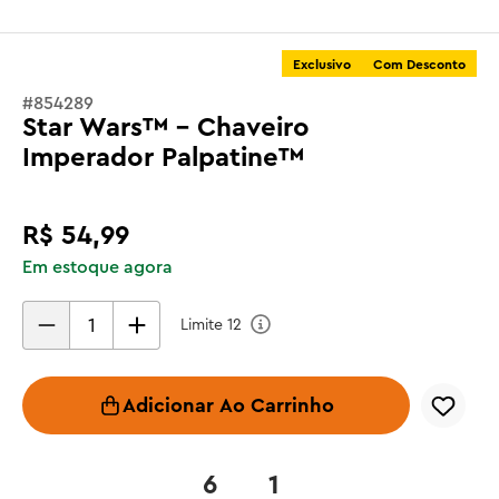
Exclusivo
Com Desconto
#
854289
Star Wars™ - Chaveiro
Imperador Palpatine™
R$
54
,
99
Em estoque agora
Limite
12
Adicionar Ao Carrinho
6
1