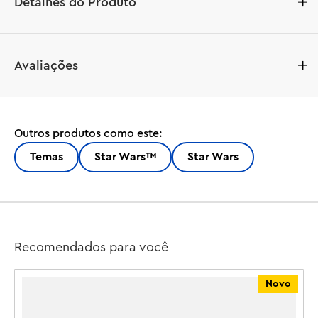
Detalhes do Produto
Canalize o lado negro da Força com o LEGO® Star Wars 
Avaliações
™ Emperor Palpatine Key Chain (854289). Uma ideia de 
presente incrível para meninos, meninas e fãs de Star 
Wars com 6 anos ou mais, ele apresenta uma minifigura 
LEGO do Imperador maligno, também conhecido como 
Outros produtos como este:
Darth Sidious, com um chaveiro e corrente de metal 
duráveis. Prenda-o às chaves ou use-o para 
Temas
Star Wars™
Star Wars
complementar uma mochila ou outro suporte. Este 
chaveiro faz parte de uma variedade emocionante de 
acessórios LEGO Star Wars para crianças.

Chaveiro Imperador Palpatine – Apresenta uma 
minifigura LEGO® Imperador Palpatine com um chaveiro 
Recomendados para você
e corrente de metal resistente

Parte de uma gama de acessórios LEGO® Star Wars ™ 
Novo
para crianças – Este chaveiro foi projetado para 
despertar memórias de cenas dramáticas de Star Wars
