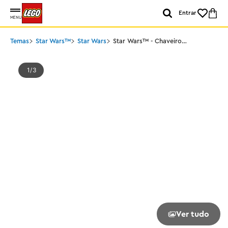
Entrar
MENU
Temas
Star Wars™
Star Wars
Star Wars™ - Chaveiro
Imperador Palpatine™
1
3
Ver tudo