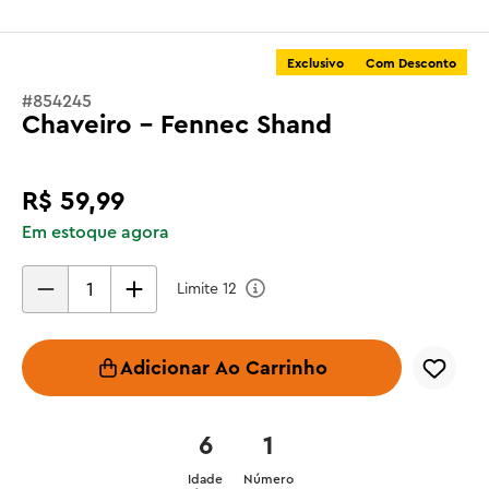
Exclusivo
Com Desconto
#
854245
Chaveiro - Fennec Shand
R$
59
,
99
Em estoque agora
Limite
12
Adicionar Ao Carrinho
6
1
Idade
Número