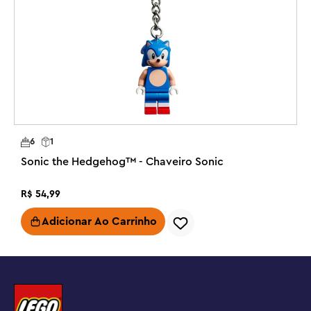
um agrado atencioso para qualquer construtor de LEGO
R
6
1
Sonic the Hedgehog™ - Chaveiro Sonic
R$
54
,
99
Adicionar Ao Carrinho