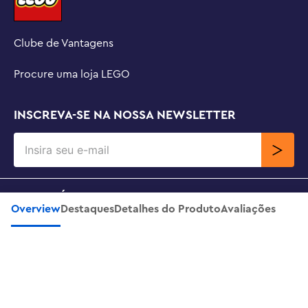
Clube de Vantagens
Procure uma loja LEGO
INSCREVA-SE NA NOSSA NEWSLETTER
SOBRE NÓS
Overview
Destaques
Detalhes do Produto
Avaliações
Chaveiro - Azul-Terra 2x4
Adicionar Ao Carrinho
R$
59
,
99
SUPORTE
CONTATO