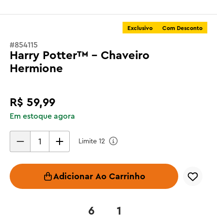
Exclusivo
Com Desconto
#
854115
Harry Potter™ - Chaveiro
Hermione
R$
59
,
99
Em estoque agora
Limite
12
Adicionar Ao Carrinho
6
1