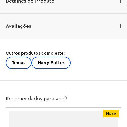
Detalhes do Produto
Jovens bruxos e bruxas vão adorar este chaveiro LEGO® 
Avaliações
Hermione Granger™ (854115). Uma minifigura LEGO 
genuína da Hermione Granger, vestindo o familiar 
uniforme da Grifinória™, está presa a uma corrente de 
metal resistente com um anel de metal durável. Os fãs 
Outros produtos como este:
dos filmes de Harry Potter™ podem prender a 
inteligente bruxa estudante às suas chaves, mochilas, 
Temas
Harry Potter
lancheiras e muito mais. Uma ótima maneira de tornar 
cada dia mágico.

Apresenta uma minifigura LEGO® Hermione Granger™ 
presa a um anel e corrente de metal duráveis. A 
minifigura está firmemente fixada à corrente de metal e 
Recomendados para você
não pode ser removida.

O anel de metal prende-se com facilidade e segurança a 
Novo
chaves, mochilas, lancheiras e muito mais.

Mede mais de 9 cm de altura, 4 cm de largura e menos 