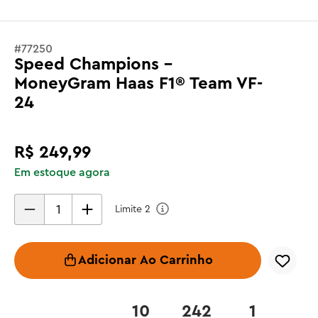
#
77250
Speed Champions -
MoneyGram Haas F1® Team VF-
24
R$
249
,
99
Em estoque agora
Limite
2
Adicionar Ao Carrinho
10
242
1