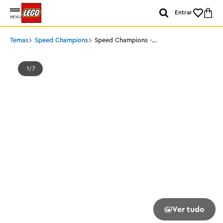
Entrar
MENU
Temas
Speed Champions
Speed Champions -
MoneyGram Haas F1®
Team VF-24
1
7
Ver tudo