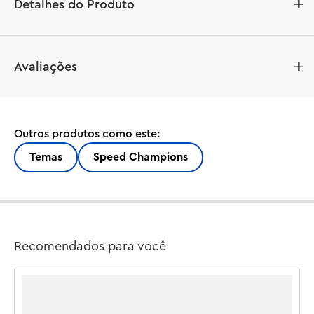
Detalhes do Produto
LEGO® Speed ??Champions MoneyGram Haas F1® Team 
Avaliações
VF-24 Race Car (77250) permite que meninos e meninas 
de 10 anos ou mais aproveitem toda a emoção da 
Fórmula 1®. Crianças e colecionadores de carros adultos 
podem construir, exibir e encenar corridas com um 
Outros produtos como este:
modelo de carro de corrida de F1 com detalhes de 
design da versão real que competiu na temporada de 
Temas
Speed Champions
Fórmula 1 de 2024.

O modelo de carro de F1 apresenta um cockpit que abre 
levantando a barra de halo, uma asa traseira, suspensão 
wishbone, adesivos de patrocinadores e pneus traseiros 
Recomendados para você
mais largos com a inscrição "Pirelli". O carro de corrida 
de F1 também vem com uma minifigura de piloto 
vestindo uma roupa da MoneyGram Haas F1 Team e um 
capacete alado para colocar dentro do cockpit.
