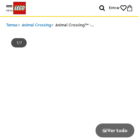
Entrar
MENU
Temas
Animal Crossing
Animal Crossing™ -
Acampamento da Bunnie
1
7
Ver tudo