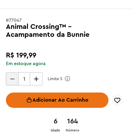
#
77047
Animal Crossing™ -
Acampamento da Bunnie
R$
199
,
99
Em estoque agora
Limite
5
Adicionar Ao Carrinho
6
164
Idade
Número