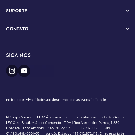
mais de 7 pol. (18 cm) de altura, 4,5 pol. (12 cm) de 
comprimento e 3 pol. (8 cm) de largura
SUPORTE
CONTATO
SIGA-NOS
Política de Privacidade
Cookies
Termos de Uso
Acessibilidade
M Shop Comercial LTDA é a parceira oficial do site licenciado do Grupo
LEGO no Brasil. M Shop Comercial LTDA | Rua Alexandre Dumas, 1.630 -
Chácara Santo Antonio - São Paulo/SP - CEP 04717-004 | CNPJ
01.490.698/0001-33 | Inscrição Estadual 115.012.872.118. É necessário ter