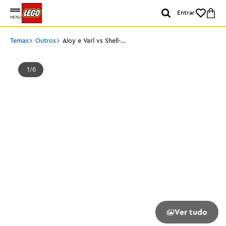
Entrar
MENU
Temas
Outros
Aloy e Varl vs Shell-
Walker e Sawtooth
1
6
Ver tudo